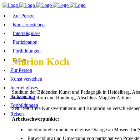
Zur Person
Kunst verstehen
Interreligiöses
Partizipation
Fortbildungen
Marion Koch
Reisen
Zur Person
Kunst verstehen
Interreligiöses
Studium der Bildenden Kunst und Pädagogik in Heidelberg, Absc
Partizipation
Heidelberg, Rom und Hamburg, Abschluss Magister Artium.
Fortbildungen
Seit 1996 freie Kunstvermittlerin und Kuratorin an verschieden
Reisen
Arbeitsschwerpunkte:
interkulturelle und interreligiöse Dialoge an Museen fü
Entwicklung und Umsetzung von partizipativen Projekt