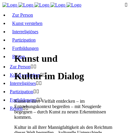
Zur Person
Kunst verstehen
Interreligiöses
Partizipation
Fortbildungen
Kunst und
Reisen
Zur Person
Kultur im Dialog
Kunst verstehen
Interreligiöses
Partizipation
Fortbildungen
Kunst in ihrer Vielfalt entdecken – im
Entstehungskontext begreifen – mit Neugierde
Reisen
begegnen – durch Kunst zu neuen Erkenntnissen
kommen.
Kultur in all ihrer Mannigfaltigkeit als den Reichtum
dieser Welt begreifen – kulturelle Unterschiede,