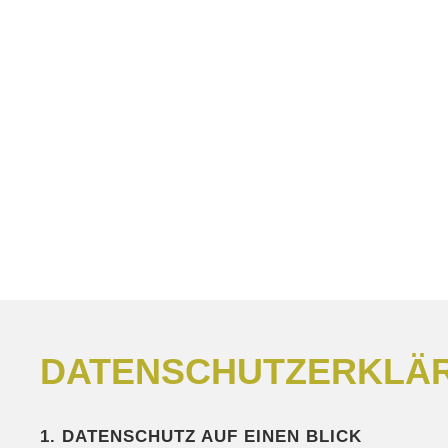
ZUR PERSON
KUNST VERSTEHEN
INTERRELIGIÖSES
PARTIZIPATION
FORTBILDUNGEN
REISEN
DATENSCHUTZERKLÄ
1. DATENSCHUTZ AUF EINEN BLICK